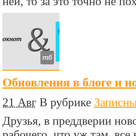
ней, то за это точно не п
Обновления в блоге и н
21 Авг
В рубрике
Записн
Друзья, в преддверии ново
рабочего, что уж там, все