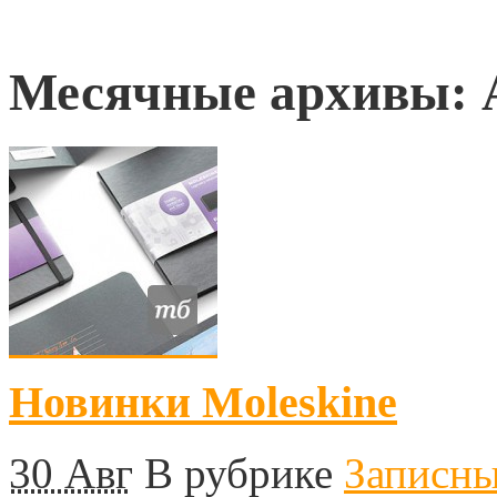
Месячные архивы:
Новинки Moleskine
30 Авг
В рубрике
Записн