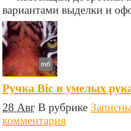
вариантами выделки и оф
Ручка Bic в умелых рук
28 Авг
В рубрике
Записн
комментария