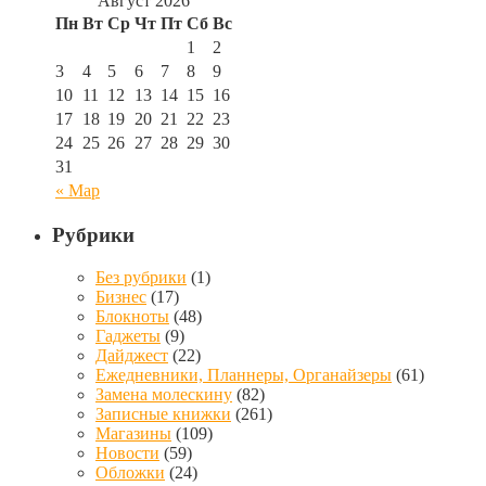
Август 2026
Пн
Вт
Ср
Чт
Пт
Сб
Вс
1
2
3
4
5
6
7
8
9
10
11
12
13
14
15
16
17
18
19
20
21
22
23
24
25
26
27
28
29
30
31
« Мар
Рубрики
Без рубрики
(1)
Бизнес
(17)
Блокноты
(48)
Гаджеты
(9)
Дайджест
(22)
Ежедневники, Планнеры, Органайзеры
(61)
Замена молескину
(82)
Записные книжки
(261)
Магазины
(109)
Новости
(59)
Обложки
(24)