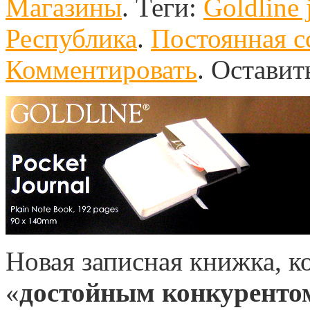
Магазины
.
Теги:
Goldline 
Республика
.
Постоянная с
Комментировать
.
Оставит
Новая записная книжка, к
«
достойным конкуренто