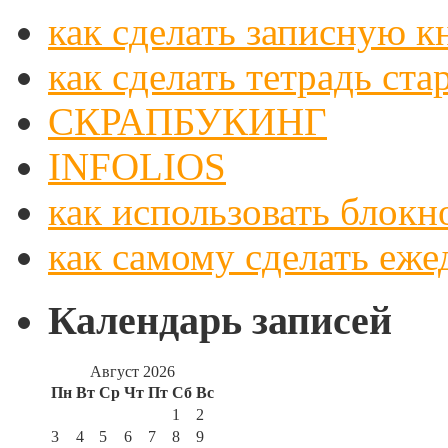
как сделать записную к
как сделать тетрадь ст
СКРАПБУКИНГ
INFOLIOS
как использовать блокн
как самому сделать еже
Календарь записей
Август 2026
Пн
Вт
Ср
Чт
Пт
Сб
Вс
1
2
3
4
5
6
7
8
9