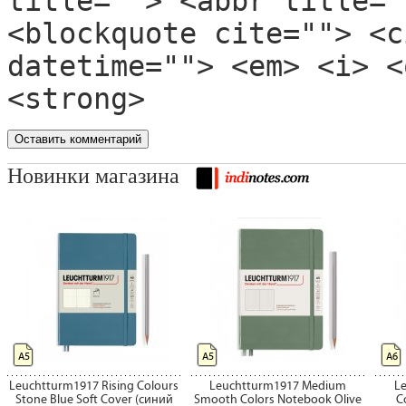
title=""> <abbr title="
<blockquote cite=""> <c
datetime=""> <em> <i> <
<strong>