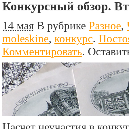
Конкурсный обзор. Вт
14 мая
В рубрике
Разное
,
moleskine
,
конкурс
.
Посто
Комментировать
.
Оставит
Насчет неучастия в конку