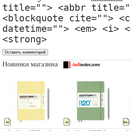
title=""> <abbr title="
<blockquote cite=""> <c
datetime=""> <em> <i> <
<strong>