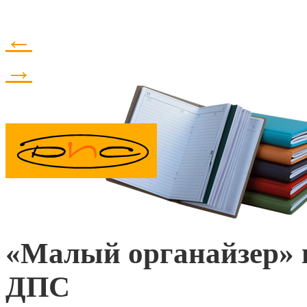
←
→
«Малый органайзер» 
ДПС