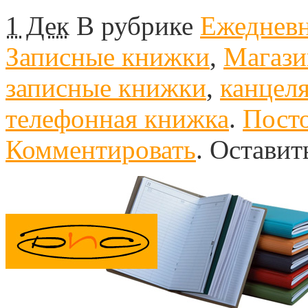
1 Дек
В рубрике
Ежедневн
Записные книжки
,
Магаз
записные книжки
,
канцел
телефонная книжка
.
Посто
Комментировать
.
Оставит