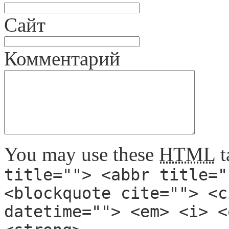
Сайт
Комментарий
You may use these
HTML
t
title=""> <abbr title="
<blockquote cite=""> <c
datetime=""> <em> <i> <