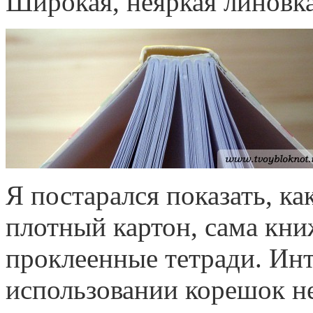
Широкая, неяркая линовка
Я постарался показать, ка
плотный картон, сама кн
проклеенные тетради. Ин
использовании корешок не