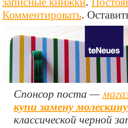
записные книжки
.
Постоян
Комментировать
.
Оставит
Спонсор поста —
мага
купи замену молескину
классической черной за