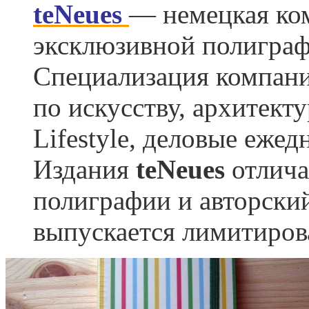
teNeues
— немецкая ко
эксклюзивной полиграф
Специализация компан
по искусству, архитект
Lifestyle, деловые ежед
Издания
teNeues
отлича
полиграфии и авторски
выпускается лимитиро