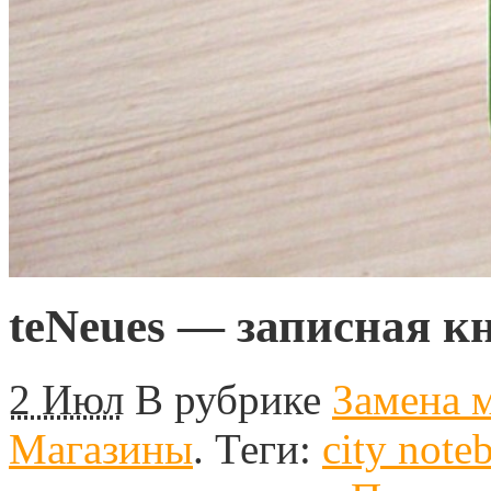
teNeues — записная к
2 Июл
В рубрике
Замена 
Магазины
.
Теги:
city note