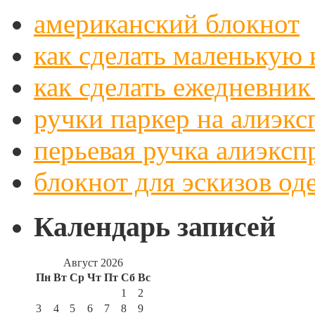
американский блокнот
как сделать маленькую
как сделать ежедневник
ручки паркер на алиэкс
перьевая ручка алиэксп
блокнот для эскизов о
Календарь записей
Август 2026
Пн
Вт
Ср
Чт
Пт
Сб
Вс
1
2
3
4
5
6
7
8
9