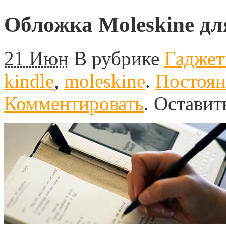
Обложка Moleskine дл
21 Июн
В рубрике
Гадже
kindle
,
moleskine
.
Постоян
Комментировать
.
Оставит