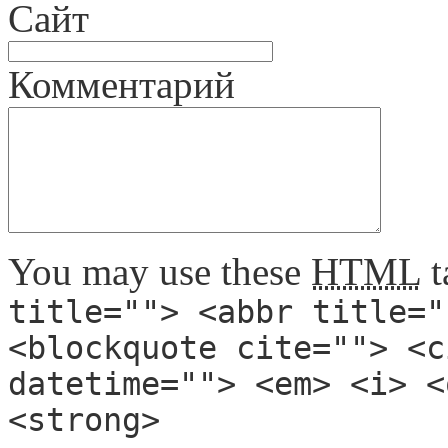
Сайт
Комментарий
You may use these
HTML
t
title=""> <abbr title="
<blockquote cite=""> <c
datetime=""> <em> <i> <
<strong>